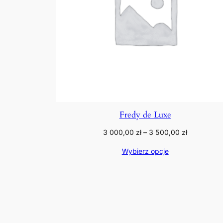
Fredy de Luxe
Zakres
3 000,00
zł
–
3 500,00
zł
cen:
Wybierz opcje
od
3
000,00 zł
do
3
500,00 zł